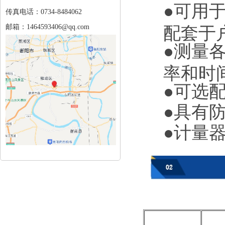
●可用
传真电话：0734-8484062
邮箱：1464593406@qq.com
配套于
●测量
率和时
●可选
●具有
●计量器