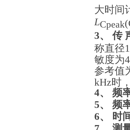
大时间
L
Cpeak
3、 传 
称直径1
敏度为4
参考值为
kHz时
4、 频
5、 频
6、 时
7、 测