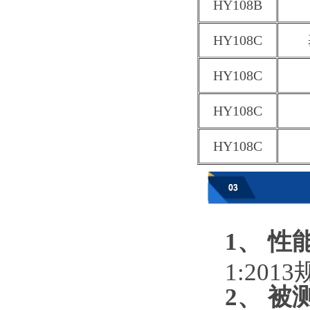
HY108B
HY108C
HY108C
HY108C
HY108C
1、 性
1:201
2、 被