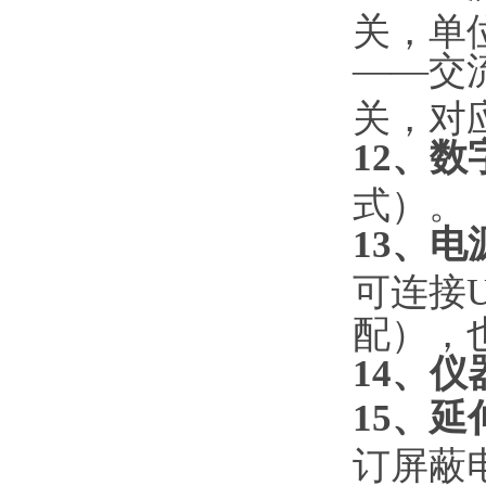
关，单位
——交
关，对
12、数
式）。
13、电
可连接U
配），
14、仪
15、延
订屏蔽