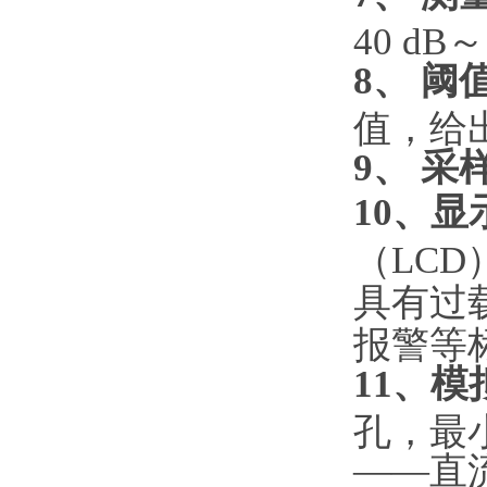
40 dB～
8、 阈
值，给
9、 采
10、显
（LCD
具有过
报警等
11、模
孔，最小
——直