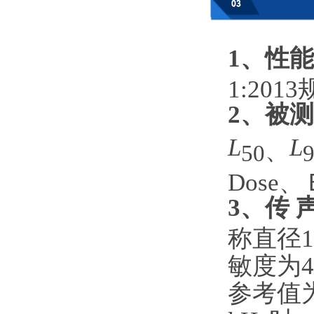
1、性
1:201
2、被
L
L
、
50
Dose
3、传 
称直径1
敏度为4
参考值为