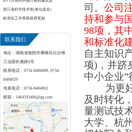
HY128系列声级计获防爆认证
司。
公司
浙江省科学技术奖(单位提名)
持和参与
标准化工作再获政府奖励
98项，其
联系我们
和标准化
自主知识产
地址：湖南省衡阳市雁峰区白沙洲
工业园长塘路6号
项)，并跻
联系电话：0734-8484008, 0734-
中小企业”
8484029
为更好运
传真电话：0734-8484062
及时转化
邮箱：1464593406@qq.com
量测试技
大学、杭